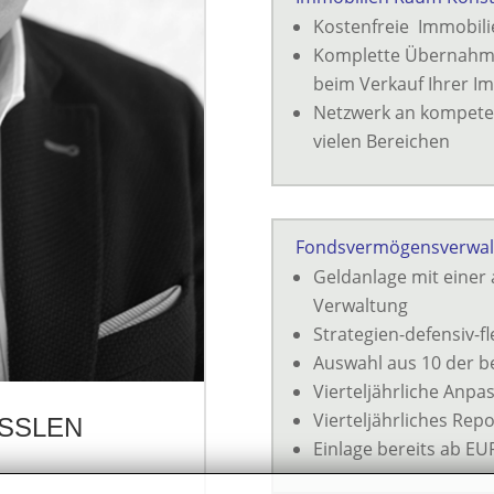
Kostenfreie Immobil
Komplette Übernahme
beim Verkauf Ihrer I
Netzwerk an kompete
vielen Bereichen
Fondsvermögensverwal
Geldanlage mit eine
Verwaltung
Strategien-defensiv-fl
Auswahl aus 10 der b
Vierteljährliche Anpa
Vierteljährliches Repo
SSLEN
Einlage bereits ab EU