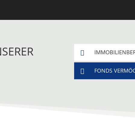
NSERER
IMMOBILIENBE

FONDS VERMÖ
