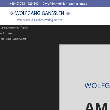
+49 (0) 7531 929 440
wg@immobilien-gaensslen.de
Video-
 or source(s) not found
Player
ensslen.de/wp-
_Wood_Stove_1280x720.mp4
WOLFG
I
|