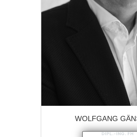
WOLFGANG GÄN
DIPL.-ING. FH